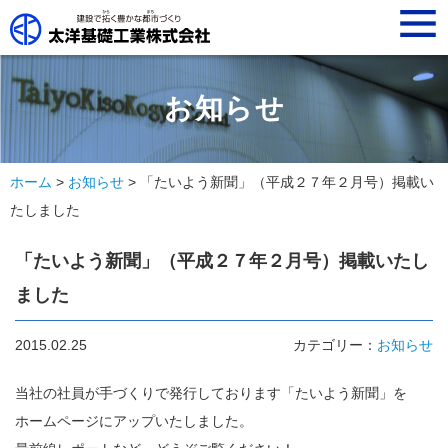
t
o
g
g
l
e
n
お知らせ
a
v
i
g
a
ホーム
>
お知らせ
> 「たいよう新聞」（平成２７年２月号）掲載い
t
i
たしました
o
n
「たいよう新聞」（平成２７年２月号）掲載いたし
ました
2015.02.25
カテゴリー：
お知らせ
当社の社員が手づくりで発行しております「たいよう新聞」を
ホームページにアップいたしました。