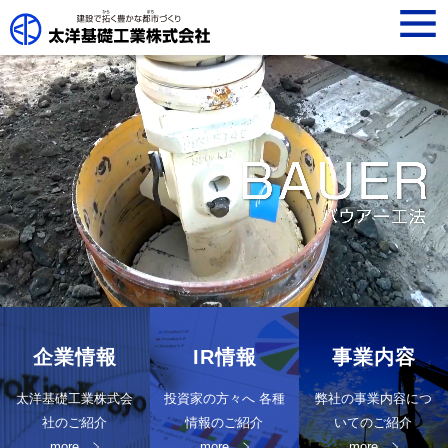
t
o
g
g
l
e
n
a
v
i
g
a
t
i
o
n
企業情報
IR情報
事業内容
太洋基礎工業株式会
投資家の方々へ 各種
弊社の事業内容につ
社のご紹介
情報のご紹介
いてのご紹介
more
more
more