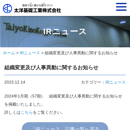
t
o
g
g
l
e
n
IRニュース
a
v
i
g
a
ホーム
>
IRニュース
> 組織変更及び人事異動に関するお知らせ
t
i
o
組織変更及び人事異動に関するお知らせ
n
2023.12.14
カテゴリー：
IRニュース
2024年1月期（57期） 組織変更及び人事異動に関するお知らせ
を掲載いたしました。
詳しくは
こちら
をご覧ください。
「IRニュース」記事一覧へ戻る