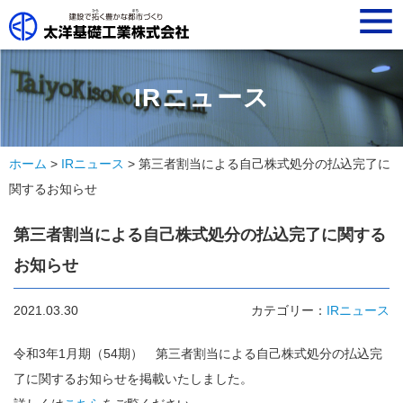
t
o
g
g
l
e
n
IRニュース
a
v
i
g
a
ホーム
>
IRニュース
> 第三者割当による自己株式処分の払込完了に
t
i
関するお知らせ
o
n
第三者割当による自己株式処分の払込完了に関する
お知らせ
2021.03.30
カテゴリー：
IRニュース
令和3年1月期（54期） 第三者割当による自己株式処分の払込完
了に関するお知らせを掲載いたしました。