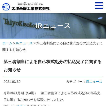
t
o
g
g
l
e
n
IRニュース
a
v
i
g
a
ホーム
>
IRニュース
> 第三者割当による自己株式処分の払込完了に
t
i
関するお知らせ
o
n
第三者割当による自己株式処分の払込完了に関する
お知らせ
2021.03.30
カテゴリー：
IRニュース
令和3年1月期（54期） 第三者割当による自己株式処分の払込完
了に関するお知らせを掲載いたしました。